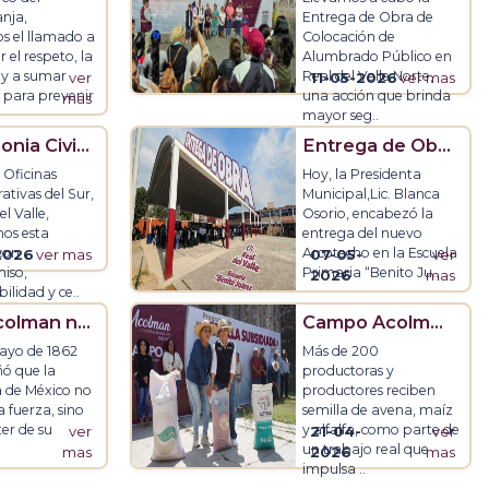
nja,
Entrega de Obra de
os el llamado a
Colocación de
el respeto, la
Alumbrado Público en
 y a sumar
Real del Valle Norte,
ver
11-05-2026
ver mas
 para prevenir
una acción que brinda
mas
mayor seg
..
Ceremonia Civica Real del Valle
Entrega de Obra Real del Valle
 Oficinas
Hoy, la Presidenta
ativas del Sur,
Municipal,Lic. Blanca
el Valle,
Osorio, encabezó la
os esta
entrega del nuevo
con
Arcotecho en la Escuela
2026
ver mas
07-05-
ver
iso,
Primaria “Benito Ju
..
2026
mas
ilidad y ce
..
Hoy Acolman no solo recuerda, ¡Honra!
Campo Acolmense.
mayo de 1862
Más de 200
ñó que la
productoras y
 de México no
productores reciben
a fuerza, sino
semilla de avena, maíz
ter de su
y alfalfa, como parte de
ver
21-04-
ver
un trabajo real que
mas
2026
mas
impulsa
..