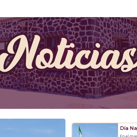
Día Na
En el ma